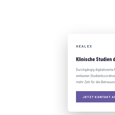
ien
HEALEX
Klinische Studien di
tabel.
Durchgängig digitalisierte 
entlasten Studienkoordinat
mehr Zeit für die Betreuun
 bei Budgetkalkulation,
inischer Studien – damit mehr
JETZT KONTAKT A