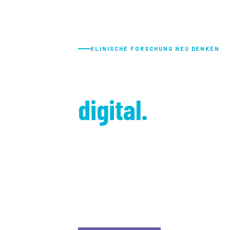
KLINISCHE FORSCHUNG NEU DENKEN
Klinische Stud
digital.
Effizient. Profi
Mit der Healex Software unterstützen wir Sie
Dokumentation, Reporting und Abrechnung kl
Zeit für das Wesentliche bleibt.