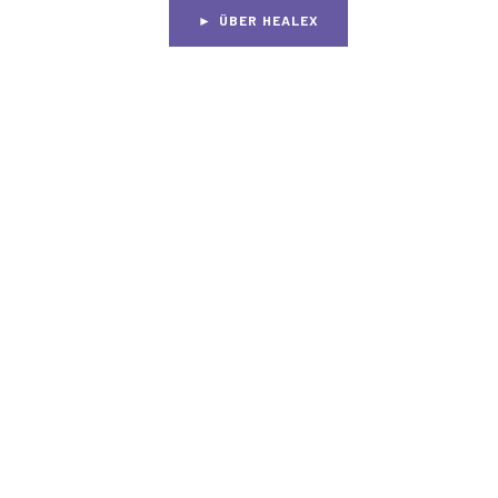
► ÜBER HEALEX
UNSERE LÖSUN